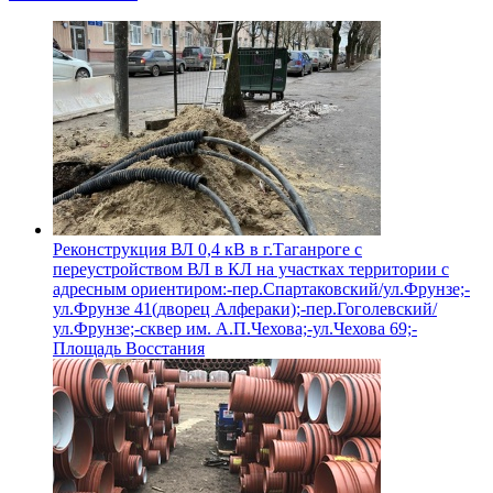
Реконструкция ВЛ 0,4 кВ в г.Таганроге с
переустройством ВЛ в КЛ на участках территории с
адресным ориентиром:-пер.Спартаковский/ул.Фрунзе;-
ул.Фрунзе 41(дворец Алфераки);-пер.Гоголевский/
ул.Фрунзе;-сквер им. А.П.Чехова;-ул.Чехова 69;-
Площадь Восстания