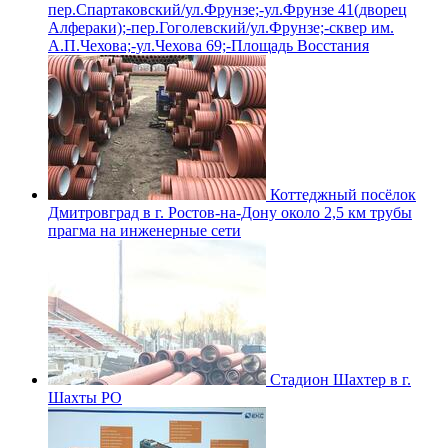
пер.Спартаковский/ул.Фрунзе;-ул.Фрунзе 41(дворец
Алфераки);-пер.Гоголевский/ул.Фрунзе;-сквер им.
А.П.Чехова;-ул.Чехова 69;-Площадь Восстания
Коттеджный посёлок
Дмитровград в г. Ростов-на-Дону около 2,5 км трубы
прагма на инженерные сети
Стадион Шахтер в г.
Шахты РО