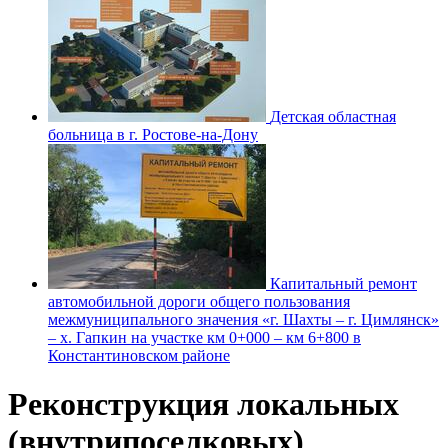
Детская областная
больница в г. Ростове-на-Дону
Капитальный ремонт
автомобильной дороги общего пользования
межмуниципального значения «г. Шахты – г. Цимлянск»
– х. Гапкин на участке км 0+000 – км 6+800 в
Константиновском районе
Реконструкция локальных
(внутрипоселковых)