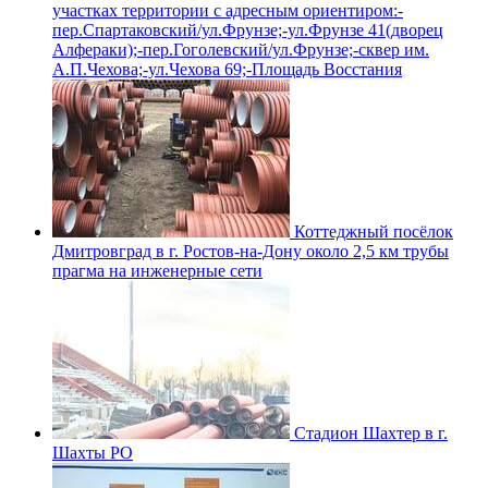
участках территории с адресным ориентиром:-
пер.Спартаковский/ул.Фрунзе;-ул.Фрунзе 41(дворец
Алфераки);-пер.Гоголевский/ул.Фрунзе;-сквер им.
А.П.Чехова;-ул.Чехова 69;-Площадь Восстания
Коттеджный посёлок
Дмитровград в г. Ростов-на-Дону около 2,5 км трубы
прагма на инженерные сети
Стадион Шахтер в г.
Шахты РО