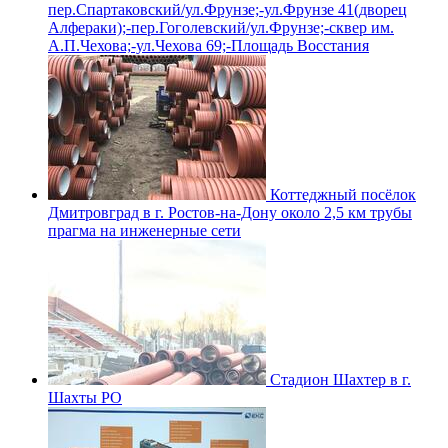
пер.Спартаковский/ул.Фрунзе;-ул.Фрунзе 41(дворец
Алфераки);-пер.Гоголевский/ул.Фрунзе;-сквер им.
А.П.Чехова;-ул.Чехова 69;-Площадь Восстания
Коттеджный посёлок
Дмитровград в г. Ростов-на-Дону около 2,5 км трубы
прагма на инженерные сети
Стадион Шахтер в г.
Шахты РО