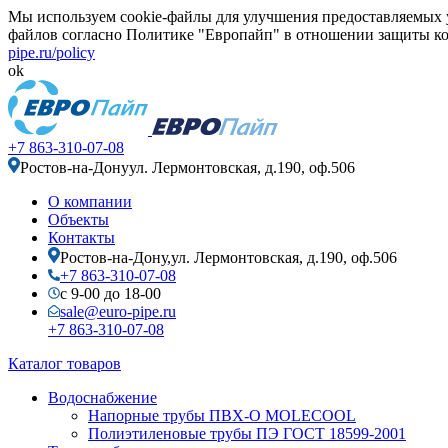
Мы используем cookie-файлы для улучшения предоставляемых у
файлов согласно Политике "Европайп" в отношении защиты ко
pipe.ru/policy
ok
+7 863-310-07-08
Ростов-на-Дону
ул. Лермонтовская, д.190, оф.506
О компании
Объекты
Контакты
Ростов-на-Дону,
ул. Лермонтовская, д.190, оф.506
+7 863-310-07-08
с 9-00 до 18-00
sale@euro-pipe.ru
+7 863-310-07-08
Каталог товаров
Водоснабжение
Напорные трубы ПВХ-О MOLECOOL
Полиэтиленовые трубы ПЭ ГОСТ 18599-2001