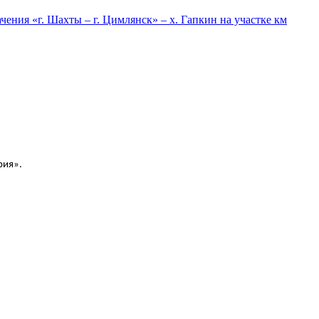
ния «г. Шахты – г. Цимлянск» – х. Гапкин на участке км
рия».