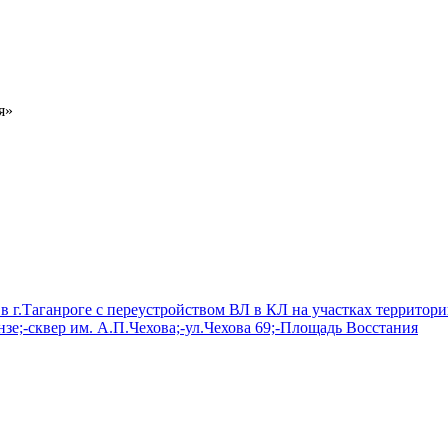
я»
в г.Таганроге с переустройством ВЛ в КЛ на участках территор
зе;-сквер им. А.П.Чехова;-ул.Чехова 69;-Площадь Восстания