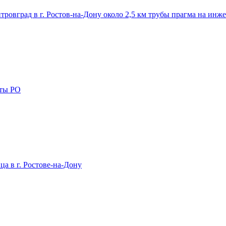
ровград в г. Ростов-на-Дону около 2,5 км трубы прагма на инж
хты РО
ца в г. Ростове-на-Дону