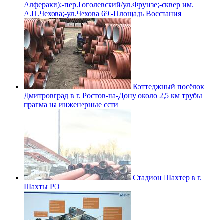
Алфераки);-пер.Гоголевский/ул.Фрунзе;-сквер им.
А.П.Чехова;-ул.Чехова 69;-Площадь Восстания
Коттеджный посёлок
Дмитровград в г. Ростов-на-Дону около 2,5 км трубы
прагма на инженерные сети
Стадион Шахтер в г.
Шахты РО