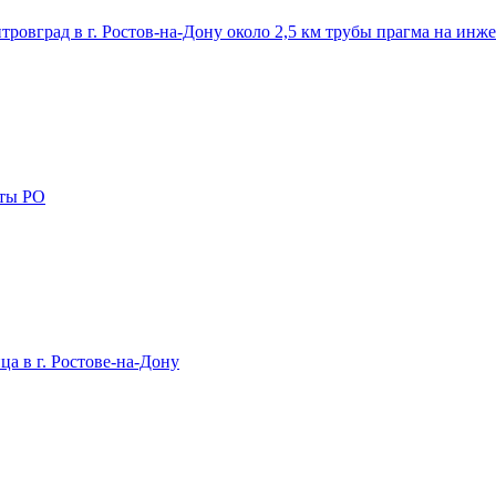
ровград в г. Ростов-на-Дону около 2,5 км трубы прагма на инж
хты РО
ца в г. Ростове-на-Дону