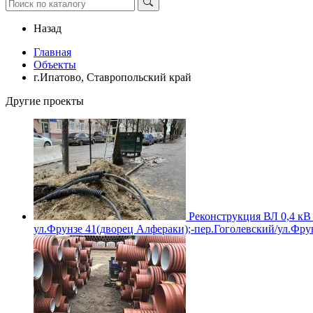
Назад
Главная
Объекты
г.Ипатово, Ставропольский край
Другие проекты
Реконструкция ВЛ 0,4 кВ 
ул.Фрунзе 41(дворец Алфераки);-пер.Гоголевский/ул.Фрун