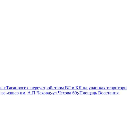
в г.Таганроге с переустройством ВЛ в КЛ на участках территор
зе;-сквер им. А.П.Чехова;-ул.Чехова 69;-Площадь Восстания