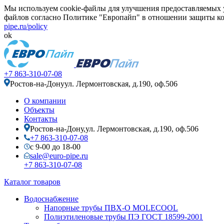
Мы используем cookie-файлы для улучшения предоставляемых у
файлов согласно Политике "Европайп" в отношении защиты ко
pipe.ru/policy
ok
+7 863-310-07-08
Ростов-на-Дону
ул. Лермонтовская, д.190, оф.506
О компании
Объекты
Контакты
Ростов-на-Дону,
ул. Лермонтовская, д.190, оф.506
+7 863-310-07-08
с 9-00 до 18-00
sale@euro-pipe.ru
+7 863-310-07-08
Каталог товаров
Водоснабжение
Напорные трубы ПВХ-О MOLECOOL
Полиэтиленовые трубы ПЭ ГОСТ 18599-2001