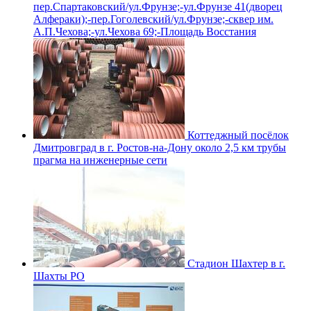
пер.Спартаковский/ул.Фрунзе;-ул.Фрунзе 41(дворец
Алфераки);-пер.Гоголевский/ул.Фрунзе;-сквер им.
А.П.Чехова;-ул.Чехова 69;-Площадь Восстания
Коттеджный посёлок
Дмитровград в г. Ростов-на-Дону около 2,5 км трубы
прагма на инженерные сети
Стадион Шахтер в г.
Шахты РО