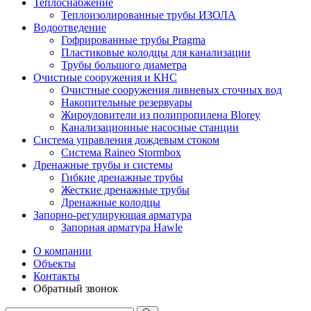
Теплоснабжение
Теплоизолированные трубы ИЗОЛА
Водоотведение
Гофрированные трубы Pragma
Пластиковые колодцы для канализации
Трубы большого диаметра
Очистные сооружения и КНС
Очистные сооружения ливневых сточных вод
Накопительные резервуары
Жироуловители из полипропилена Blorey
Канализационные насосные станции
Система управления дождевым стоком
Система Raineo Stormbox
Дренажные трубы и системы
Гибкие дренажные трубы
Жесткие дренажные трубы
Дренажные колодцы
Запорно-регулирующая арматура
Запорная арматура Hawle
О компании
Объекты
Контакты
Обратный звонок