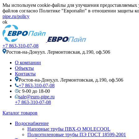
Мы используем cookie-файлы для улучшения предоставляемых у
файлов согласно Политике "Европайп" в отношении защиты ко
pipe.ru/policy
ok
+7 863-310-07-08
Ростов-на-Дону
ул. Лермонтовская, д.190, оф.506
О компании
Объекты
Контакты
Ростов-на-Дону,
ул. Лермонтовская, д.190, оф.506
+7 863-310-07-08
с 9-00 до 18-00
sale@euro-pipe.ru
+7 863-310-07-08
Каталог товаров
Водоснабжение
Напорные трубы ПВХ-О MOLECOOL
Полиэтиленовые трубы ПЭ ГОСТ 18599-2001